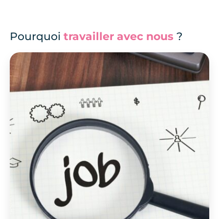
Pourquoi
travailler avec nous
?
Flexibilité du temps de travail
Variétés des missions
proposées sur divers sujets :
différent public rencontré
Autonomie
Possibilité de cumuler
plusieurs missions voir
plusieurs activités